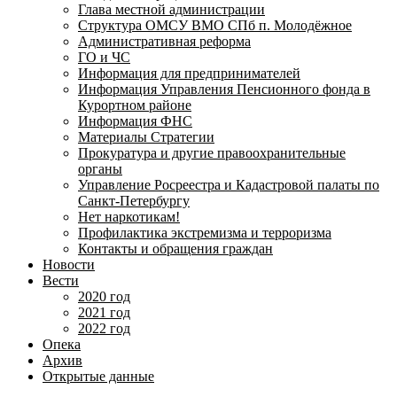
Глава местной администрации
Структура ОМСУ ВМО СПб п. Молодёжное
Административная реформа
ГО и ЧС
Информация для предпринимателей
Информация Управления Пенсионного фонда в
Курортном районе
Информация ФНС
Материалы Стратегии
Прокуратура и другие правоохранительные
органы
Управление Росреестра и Кадастровой палаты по
Санкт-Петербургу
Нет наркотикам!
Профилактика экстремизма и терроризма
Контакты и обращения граждан
Новости
Вести
2020 год
2021 год
2022 год
Опека
Архив
Открытые данные