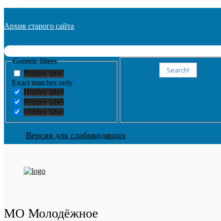
Архив старого сайта
Generic filters
Search!
Hidden label
Exact matches only
Hidden label
Hidden label
Hidden label
Версия для слабовидящих
МО Молодёжное