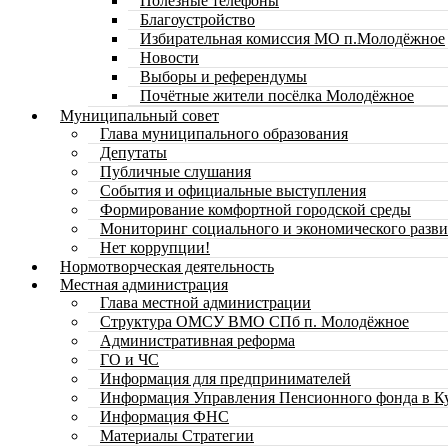
Полезные телефоны
Благоустройство
Избирательная комиссия МО п.Молодёжное
Новости
Выборы и референдумы
Почётные жители посёлка Молодёжное
Муниципальный совет
Глава муниципального образования
Депутаты
Публичные слушания
События и официальные выступления
Формирование комфортной городской среды
Мониторинг социального и экономического разви
Нет коррупции!
Нормотворческая деятельность
Местная администрация
Глава местной администрации
Структура ОМСУ ВМО СПб п. Молодёжное
Административная реформа
ГО и ЧС
Информация для предпринимателей
Информация Управления Пенсионного фонда в К
Информация ФНС
Материалы Стратегии