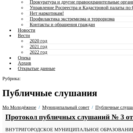
Прокуратура и другие правоохранительные орга
Управление Росреестра и Кадастровой палаты по
Нет наркотикам!
Профилактика экстремизма и терроризма
Контакты и обращения граждан
Новости
Вести
2020 год
2021 год
2022 год
Опека
Архив
Открытые данные
Рубрика:
Публичные слушания
Мо Молодёжное
Муниципальный совет
Публичные слуша
Протокол публичных слушаний № 3 от 
ВНУТРИГОРОДСКОЕ МУНИЦИПАЛЬНОЕ ОБРАЗОВАНИЕ САНК