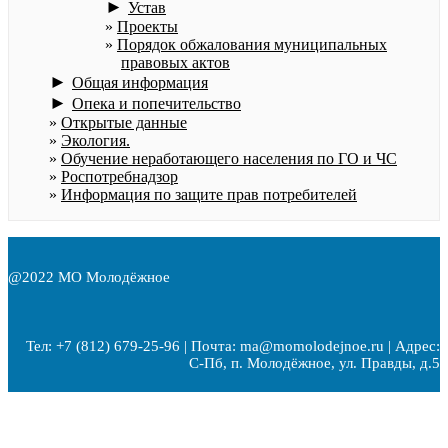
►
Устав
Проекты
Порядок обжалования муниципальных
правовых актов
►
Общая информация
►
Опека и попечительство
Открытые данные
Экология.
Обучение неработающего населения по ГО и ЧС
Роспотребнадзор
Информация по защите прав потребителей
@2022 МО Молодёжное
Тел: +7 (812) 679-25-96 | Почта: ma@momolodejnoe.ru | Адрес:
С-Пб, п. Молодёжное, ул. Правды, д.5