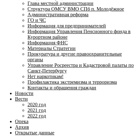
Глава местной администрации
Структура ОМСУ ВМО СПб п. Молодёжное
Административная реформа
ГО и ЧС
Информация для предпринимателей
Информация Управления Пенсионного фонда в
Курортном районе
Информация ФНС
Материалы Стратегии
Прокуратура и другие правоохранительные
органы
Управление Росреестра и Кадастровой палаты по
Санкт-Петербургу
Нет наркотикам!
Профилактика экстремизма и терроризма
Контакты и обращения граждан
Новости
Вести
2020 год
2021 год
2022 год
Опека
Архив
Открытые данные