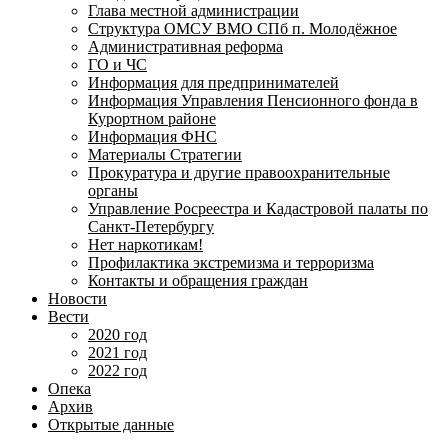
Глава местной администрации
Структура ОМСУ ВМО СПб п. Молодёжное
Административная реформа
ГО и ЧС
Информация для предпринимателей
Информация Управления Пенсионного фонда в
Курортном районе
Информация ФНС
Материалы Стратегии
Прокуратура и другие правоохранительные
органы
Управление Росреестра и Кадастровой палаты по
Санкт-Петербургу
Нет наркотикам!
Профилактика экстремизма и терроризма
Контакты и обращения граждан
Новости
Вести
2020 год
2021 год
2022 год
Опека
Архив
Открытые данные