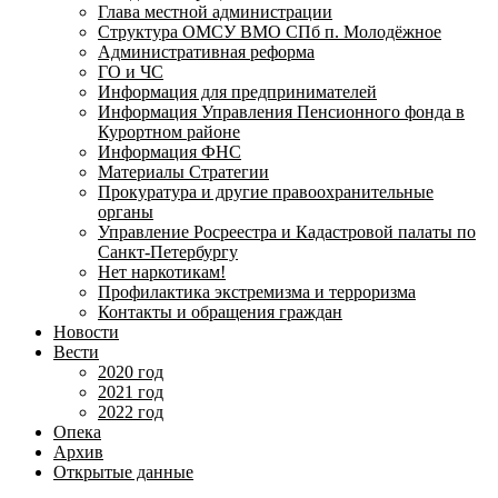
Глава местной администрации
Структура ОМСУ ВМО СПб п. Молодёжное
Административная реформа
ГО и ЧС
Информация для предпринимателей
Информация Управления Пенсионного фонда в
Курортном районе
Информация ФНС
Материалы Стратегии
Прокуратура и другие правоохранительные
органы
Управление Росреестра и Кадастровой палаты по
Санкт-Петербургу
Нет наркотикам!
Профилактика экстремизма и терроризма
Контакты и обращения граждан
Новости
Вести
2020 год
2021 год
2022 год
Опека
Архив
Открытые данные