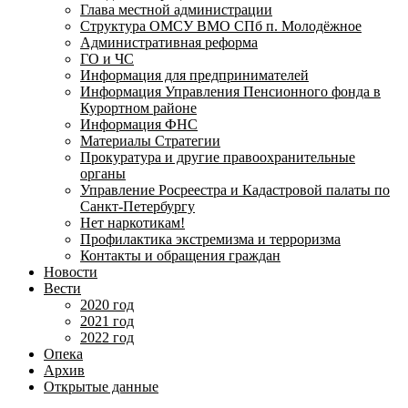
Глава местной администрации
Структура ОМСУ ВМО СПб п. Молодёжное
Административная реформа
ГО и ЧС
Информация для предпринимателей
Информация Управления Пенсионного фонда в
Курортном районе
Информация ФНС
Материалы Стратегии
Прокуратура и другие правоохранительные
органы
Управление Росреестра и Кадастровой палаты по
Санкт-Петербургу
Нет наркотикам!
Профилактика экстремизма и терроризма
Контакты и обращения граждан
Новости
Вести
2020 год
2021 год
2022 год
Опека
Архив
Открытые данные