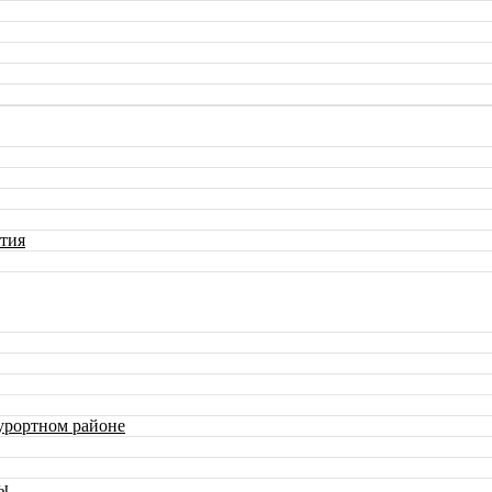
тия
урортном районе
ны