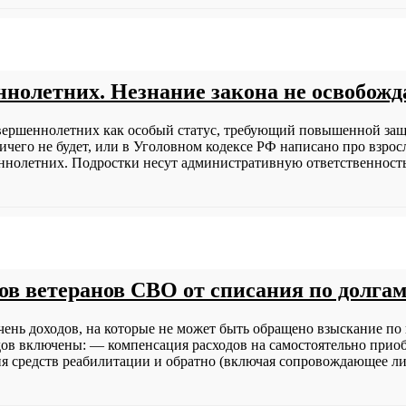
нолетних. Незнание закона не освобожда
вершеннолетних как особый статус, требующий повышенной защи
 ничего не будет, или в Уголовном кодексе РФ написано про взр
нолетних. Подростки несут административную ответственность,
дов ветеранов СВО от списания по долга
чень доходов, на которые не может быть обращено взыскание 
в включены: — компенсация расходов на самостоятельно приобр
ния средств реабилитации и обратно (включая сопровождающее л