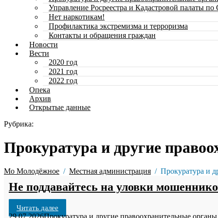
Управление Росреестра и Кадастровой палаты по
Нет наркотикам!
Профилактика экстремизма и терроризма
Контакты и обращения граждан
Новости
Вести
2020 год
2021 год
2022 год
Опека
Архив
Открытые данные
Рубрика:
Прокуратура и другие право
Мо Молодёжное
Местная администрация
Прокуратура и д
Не поддавайтесь на уловки мошеннико
Читать далее
29.07.2026
Прокуратура и другие правоохранительные органы