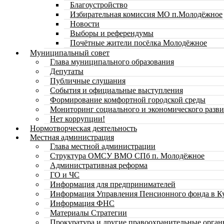
Благоустройство
Избирательная комиссия МО п.Молодёжное
Новости
Выборы и референдумы
Почётные жители посёлка Молодёжное
Муниципальный совет
Глава муниципального образования
Депутаты
Публичные слушания
События и официальные выступления
Формирование комфортной городской среды
Мониторинг социального и экономического разви
Нет коррупции!
Нормотворческая деятельность
Местная администрация
Глава местной администрации
Структура ОМСУ ВМО СПб п. Молодёжное
Административная реформа
ГО и ЧС
Информация для предпринимателей
Информация Управления Пенсионного фонда в К
Информация ФНС
Материалы Стратегии
Прокуратура и другие правоохранительные орга