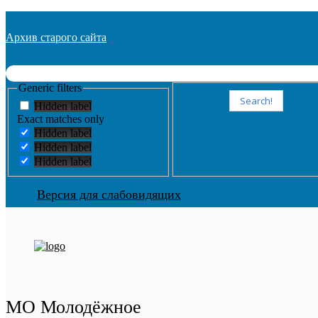
Архив старого сайта
Generic filters
Search!
Hidden label
Exact matches only
Hidden label
Hidden label
Hidden label
Версия для слабовидящих
МО Молодёжное