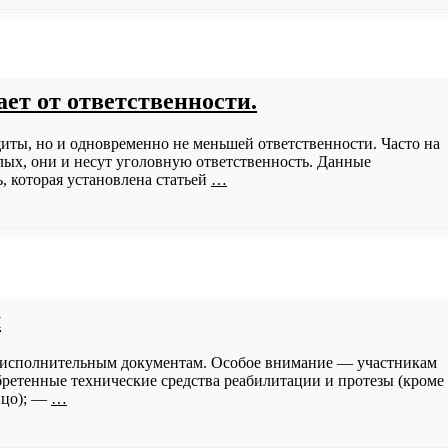
ет от ответственности.
ты, но и одновременно не меньшей ответственности. Часто на
ослых, они и несут уголовную ответственность. Данные
 которая установлена статьей
…
м
по исполнительным документам. Особое внимание — участникам
етенные технические средства реабилитации и протезы (кроме
ицо); —
…