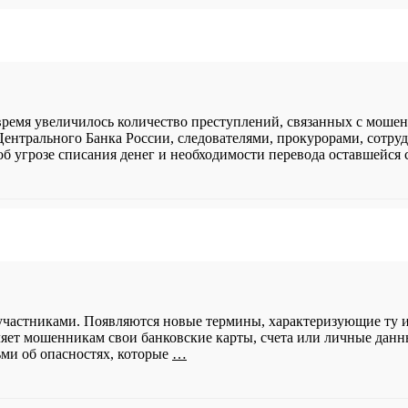
 время увеличилось количество преступлений, связанных с мош
Центрального Банка России, следователями, прокурорами, сотр
б угрозе списания денег и необходимости перевода оставшейся
оучастниками. Появляются новые термины, характеризующие ту 
ляет мошенникам свои банковские карты, счета или личные дан
ьми об опасностях, которые
…