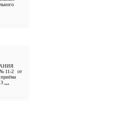
льного
ВАНИЯ
 № 11-2 от
иёма
13
…