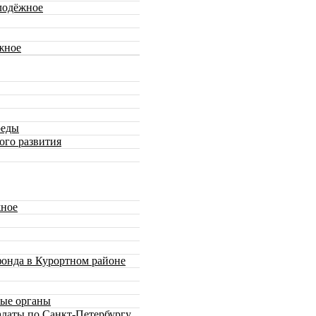
лодёжное
жное
реды
ого развития
ное
онда в Курортном районе
ные органы
алаты по Санкт-Петербургу