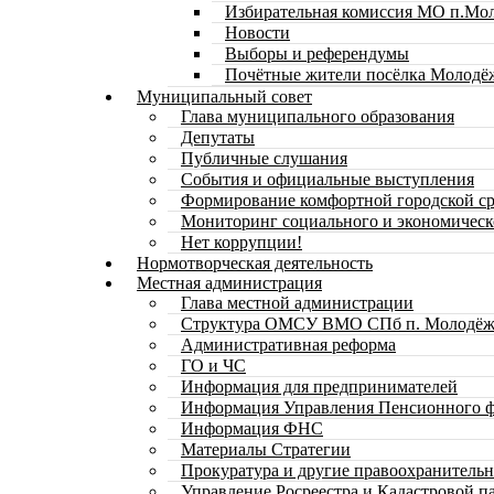
Избирательная комиссия МО п.Мо
Новости
Выборы и референдумы
Почётные жители посёлка Молодё
Муниципальный совет
Глава муниципального образования
Депутаты
Публичные слушания
События и официальные выступления
Формирование комфортной городской с
Мониторинг социального и экономическ
Нет коррупции!
Нормотворческая деятельность
Местная администрация
Глава местной администрации
Структура ОМСУ ВМО СПб п. Молодёж
Административная реформа
ГО и ЧС
Информация для предпринимателей
Информация Управления Пенсионного ф
Информация ФНС
Материалы Стратегии
Прокуратура и другие правоохранитель
Управление Росреестра и Кадастровой п