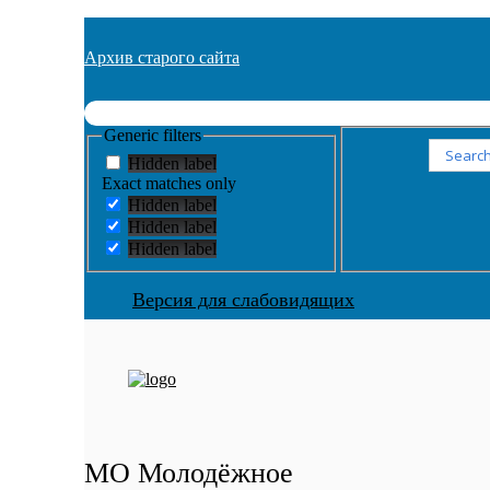
Архив старого сайта
Generic filters
Search
Hidden label
Exact matches only
Hidden label
Hidden label
Hidden label
Версия для слабовидящих
МО Молодёжное