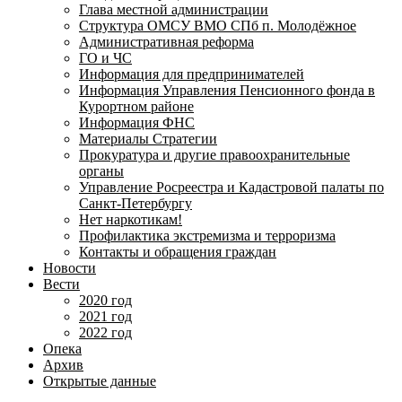
Глава местной администрации
Структура ОМСУ ВМО СПб п. Молодёжное
Административная реформа
ГО и ЧС
Информация для предпринимателей
Информация Управления Пенсионного фонда в
Курортном районе
Информация ФНС
Материалы Стратегии
Прокуратура и другие правоохранительные
органы
Управление Росреестра и Кадастровой палаты по
Санкт-Петербургу
Нет наркотикам!
Профилактика экстремизма и терроризма
Контакты и обращения граждан
Новости
Вести
2020 год
2021 год
2022 год
Опека
Архив
Открытые данные