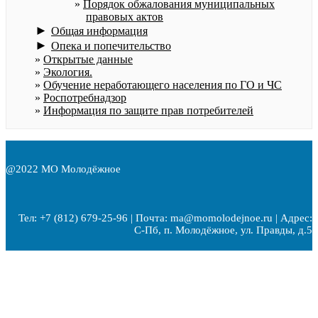
Порядок обжалования муниципальных
правовых актов
►
Общая информация
►
Опека и попечительство
Открытые данные
Экология.
Обучение неработающего населения по ГО и ЧС
Роспотребнадзор
Информация по защите прав потребителей
@2022 МО Молодёжное
Тел: +7 (812) 679-25-96 | Почта: ma@momolodejnoe.ru | Адрес:
С-Пб, п. Молодёжное, ул. Правды, д.5