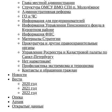
Глава местной администрации
Структура ОМСУ ВМО СПб п. Молодёжное
Административная реформа
ГО и ЧС
Информация для предпринимателей
Информация Управления Пенсионного фонда в
Курортном районе
Информация ФНС
Материалы Стратегии
Прокуратура и другие правоохранительные
органы
Управление Росреестра и Кадастровой палаты по
Санкт-Петербургу
Нет наркотикам!
Профилактика экстремизма и терроризма
Контакты и обращения граждан
Новости
Вести
2020 год
2021 год
2022 год
Опека
Архив
Открытые данные