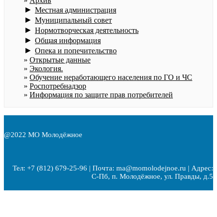
Архив
►
Местная администрация
►
Муниципальный совет
►
Нормотворческая деятельность
►
Общая информация
►
Опека и попечительство
Открытые данные
Экология.
Обучение неработающего населения по ГО и ЧС
Роспотребнадзор
Информация по защите прав потребителей
@2022 МО Молодёжное
Тел: +7 (812) 679-25-96 | Почта: ma@momolodejnoe.ru | Адрес:
С-Пб, п. Молодёжное, ул. Правды, д.5