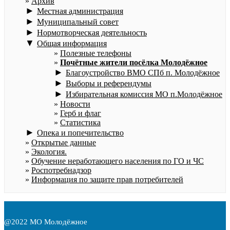
Архив
►
Местная администрация
►
Муниципальный совет
►
Нормотворческая деятельность
▼
Общая информация
Полезные телефоны
Почётные жители посёлка Молодёжное
►
Благоустройство ВМО СПб п. Молодёжное
►
Выборы и референдумы
►
Избирательная комиссия МО п.Молодёжное
Новости
Герб и флаг
Статистика
►
Опека и попечительство
Открытые данные
Экология.
Обучение неработающего населения по ГО и ЧС
Роспотребнадзор
Информация по защите прав потребителей
@2022 МО Молодёжное