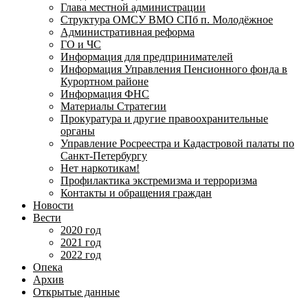
Глава местной администрации
Структура ОМСУ ВМО СПб п. Молодёжное
Административная реформа
ГО и ЧС
Информация для предпринимателей
Информация Управления Пенсионного фонда в
Курортном районе
Информация ФНС
Материалы Стратегии
Прокуратура и другие правоохранительные
органы
Управление Росреестра и Кадастровой палаты по
Санкт-Петербургу
Нет наркотикам!
Профилактика экстремизма и терроризма
Контакты и обращения граждан
Новости
Вести
2020 год
2021 год
2022 год
Опека
Архив
Открытые данные