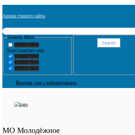
Архив старого сайта
Generic filters
Search!
Hidden label
Exact matches only
Hidden label
Hidden label
Hidden label
Версия для слабовидящих
МО Молодёжное