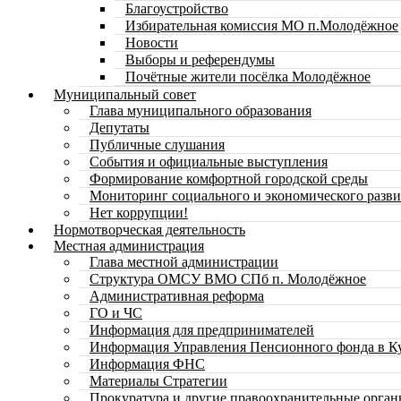
Благоустройство
Избирательная комиссия МО п.Молодёжное
Новости
Выборы и референдумы
Почётные жители посёлка Молодёжное
Муниципальный совет
Глава муниципального образования
Депутаты
Публичные слушания
События и официальные выступления
Формирование комфортной городской среды
Мониторинг социального и экономического разви
Нет коррупции!
Нормотворческая деятельность
Местная администрация
Глава местной администрации
Структура ОМСУ ВМО СПб п. Молодёжное
Административная реформа
ГО и ЧС
Информация для предпринимателей
Информация Управления Пенсионного фонда в К
Информация ФНС
Материалы Стратегии
Прокуратура и другие правоохранительные орга