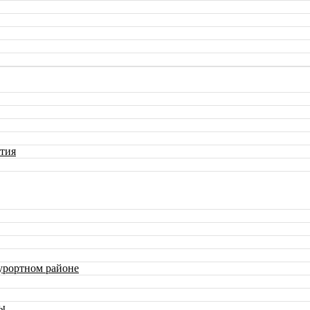
тия
урортном районе
ны