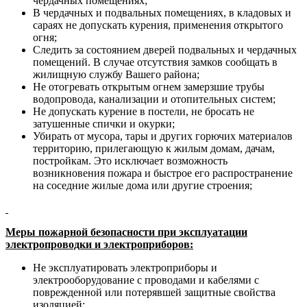
чердачных помещениях;
В чердачных и подвальных помещениях, в кладовых и
сараях не допускать курения, применения открытого
огня;
Следить за состоянием дверей подвальных и чердачных
помещений. В случае отсутствия замков сообщать в
жилищную службу Вашего района;
Не отогревать открытым огнем замерзшие трубы
водопровода, канализации и отопительных систем;
Не допускать курение в постели, не бросать не
затушенные спички и окурки;
Убирать от мусора, тары и других горючих материалов
территорию, прилегающую к жилым домам, дачам,
постройкам. Это исключает возможность
возникновения пожара и быстрое его рас­пространение
на соседние жилые дома или другие строения;
Меры пожарной безопасности при эксплуатации
электропроводки
и
электр
оприборов:
Не эксплуатировать электроприборы и
электрооборудование с проводами и кабелями с
поврежденной или потерявшей защитные свойства
изоляцией;