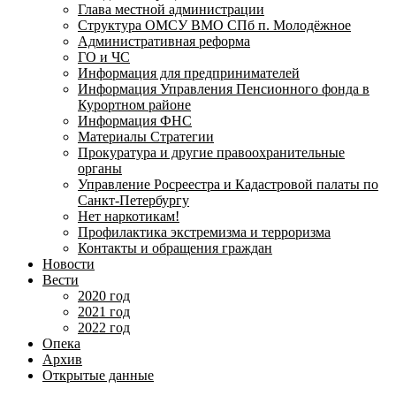
Глава местной администрации
Структура ОМСУ ВМО СПб п. Молодёжное
Административная реформа
ГО и ЧС
Информация для предпринимателей
Информация Управления Пенсионного фонда в
Курортном районе
Информация ФНС
Материалы Стратегии
Прокуратура и другие правоохранительные
органы
Управление Росреестра и Кадастровой палаты по
Санкт-Петербургу
Нет наркотикам!
Профилактика экстремизма и терроризма
Контакты и обращения граждан
Новости
Вести
2020 год
2021 год
2022 год
Опека
Архив
Открытые данные