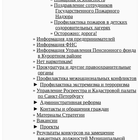
Поздравление сотрудников
Государственного Пожарного
Надзора
Профилактика пожаров в детских
оздоровительных лагерях
Осторожно: дорога!
Информация для предпринимателей
Информация ФНС
Информация Управления Пенсионного фонда
в Курортном районе
Нет наркотикам!
Прокуратура и другие правоохранительные
органы
Профилактика межнациональных конфликтов
►
Профилактика экстремизма и терроризма
Управление Росреестра и Кадастровой палаты
по Санкт-Петербургу
►
Административная реформа
►
Контакты и обращения граждан
Материалы Стратегии
Вакансии
►
Проекты
Результаты конкурсов на замещение
вакантных должностей Муниципальной