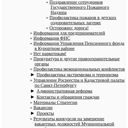
Поздравление сотрудников
Государственного Пожарного
Надзора
Профилактика пожаров в детских
оздоровительных лагерях
Осторожно: дорога!
Информация для предпринимателей
Информация ФНС
Информация Управления Пенсионного фонда
в Курортном районе
Нет наркотикам!
Прокуратура и другие правоохранительные
органы
Профилактика межнациональных конфликтов
►
Профилактика экстремизма и терроризма
Управление Росреестра и Кадастровой палаты
по Санкт-Петербургу
►
Административная реформа
►
Контакты и обращения граждан
Материалы Стратегии
Вакансии
►
Проекты
Результаты конкурсов на замещение
вакантных должностей Муниципальной