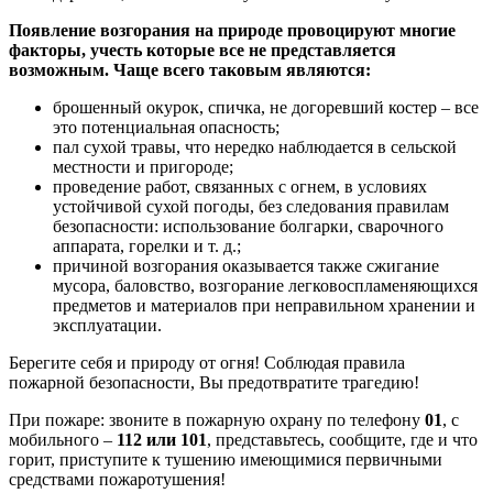
Появление возгорания на природе провоцируют многие
факторы, учесть которые все не представляется
возможным. Чаще всего таковым являются:
брошенный окурок, спичка, не догоревший костер – все
это потенциальная опасность;
пал сухой травы, что нередко наблюдается в сельской
местности и пригороде;
проведение работ, связанных с огнем, в условиях
устойчивой сухой погоды, без следования правилам
безопасности: использование болгарки, сварочного
аппарата, горелки и т. д.;
причиной возгорания оказывается также сжигание
мусора, баловство, возгорание легковоспламеняющихся
предметов и материалов при неправильном хранении и
эксплуатации.
Берегите себя и природу от огня! Соблюдая правила
пожарной безопасности, Вы предотвратите трагедию!
При пожаре: звоните в пожарную охрану по телефону
01
, с
мобильного –
112 или
101
, представьтесь, сообщите, где и что
горит, приступите к тушению имеющимися первичными
средствами пожаротушения!