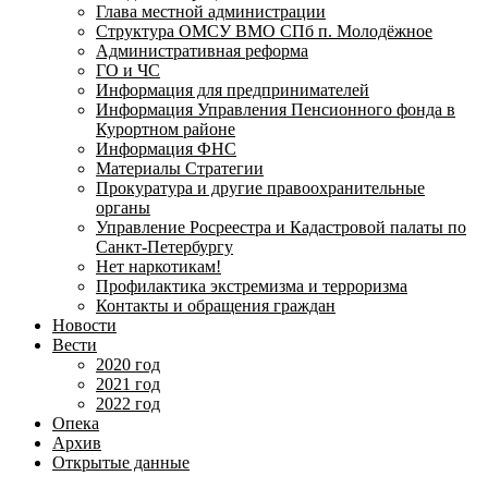
Глава местной администрации
Структура ОМСУ ВМО СПб п. Молодёжное
Административная реформа
ГО и ЧС
Информация для предпринимателей
Информация Управления Пенсионного фонда в
Курортном районе
Информация ФНС
Материалы Стратегии
Прокуратура и другие правоохранительные
органы
Управление Росреестра и Кадастровой палаты по
Санкт-Петербургу
Нет наркотикам!
Профилактика экстремизма и терроризма
Контакты и обращения граждан
Новости
Вести
2020 год
2021 год
2022 год
Опека
Архив
Открытые данные