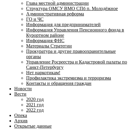
Глава местной администрации
Структура ОМСУ ВМО СПб п. Молодёжное
Административная реформа
ГО и ЧС
Информация для предпринимателей
Информация Управления Пенсионного фонда в
Курортном районе
Информация ФНС
Материалы Стратегии
Прокуратура и другие правоохранительные
органы
Управление Росреестра и Кадастровой палаты по
Санкт-Петербургу
Нет наркотикам!
Профилактика экстремизма и терроризма
Контакты и обращения граждан
Новости
Вести
2020 год
2021 год
2022 год
Опека
Архив
Открытые данные