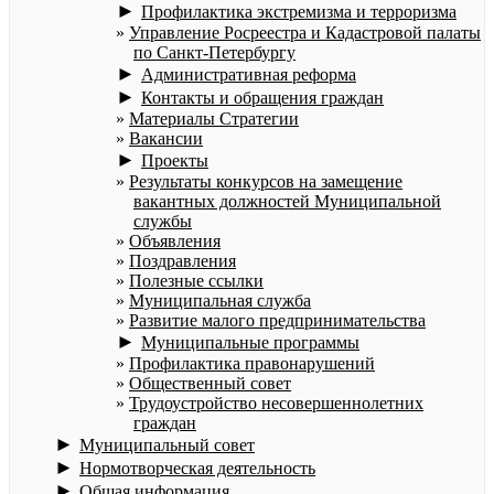
►
Профилактика экстремизма и терроризма
Управление Росреестра и Кадастровой палаты
по Санкт-Петербургу
►
Административная реформа
►
Контакты и обращения граждан
Материалы Стратегии
Вакансии
►
Проекты
Результаты конкурсов на замещение
вакантных должностей Муниципальной
службы
Объявления
Поздравления
Полезные ссылки
Муниципальная служба
Развитие малого предпринимательства
►
Муниципальные программы
Профилактика правонарушений
Общественный совет
Трудоустройство несовершеннолетних
граждан
►
Муниципальный совет
►
Нормотворческая деятельность
►
Общая информация