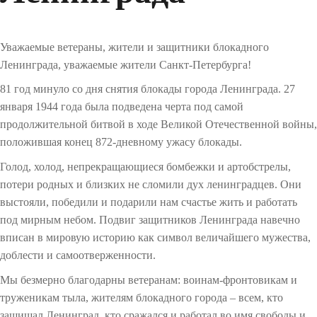
Уважаемые ветераны, жители и защитники блокадного
Ленинграда, уважаемые жители Санкт-Петербурга!
81 год минуло со дня снятия блокады города Ленинграда. 27
января 1944 года была подведена черта под самой
продолжительной битвой в ходе Великой Отечественной войны,
положившая конец 872-дневному ужасу блокады.
Голод, холод, непрекращающиеся бомбежки и артобстрелы,
потери родных и близких не сломили дух ленинградцев. Они
выстояли, победили и подарили нам счастье жить и работать
под мирным небом. Подвиг защитников Ленинграда навечно
вписан в мировую историю как символ величайшего мужества,
доблести и самоотверженности.
Мы безмерно благодарны ветеранам: воинам-фронтовикам и
труженикам тыла, жителям блокадного города – всем, кто
защищал Ленинград, кто сражался и работал во имя свободы и