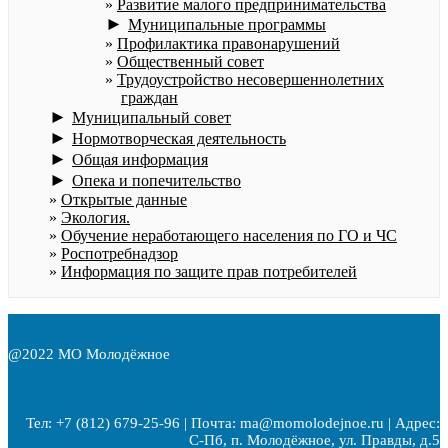
Развитие малого предпринимательства
►
Муниципальные программы
Профилактика правонарушений
Общественный совет
Трудоустройство несовершеннолетних
граждан
►
Муниципальный совет
►
Нормотворческая деятельность
►
Общая информация
►
Опека и попечительство
Открытые данные
Экология.
Обучение неработающего населения по ГО и ЧС
Роспотребнадзор
Информация по защите прав потребителей
@2022 МО Молодёжное
Тел: +7 (812) 679-25-96 | Почта: ma@momolodejnoe.ru | Адрес:
С-Пб, п. Молодёжное, ул. Правды, д.5