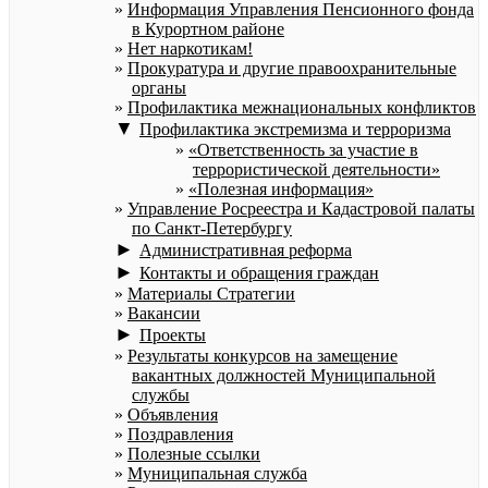
Информация Управления Пенсионного фонда
в Курортном районе
Нет наркотикам!
Прокуратура и другие правоохранительные
органы
Профилактика межнациональных конфликтов
▼
Профилактика экстремизма и терроризма
«Ответственность за участие в
террористической деятельности»
«Полезная информация»
Управление Росреестра и Кадастровой палаты
по Санкт-Петербургу
►
Административная реформа
►
Контакты и обращения граждан
Материалы Стратегии
Вакансии
►
Проекты
Результаты конкурсов на замещение
вакантных должностей Муниципальной
службы
Объявления
Поздравления
Полезные ссылки
Муниципальная служба