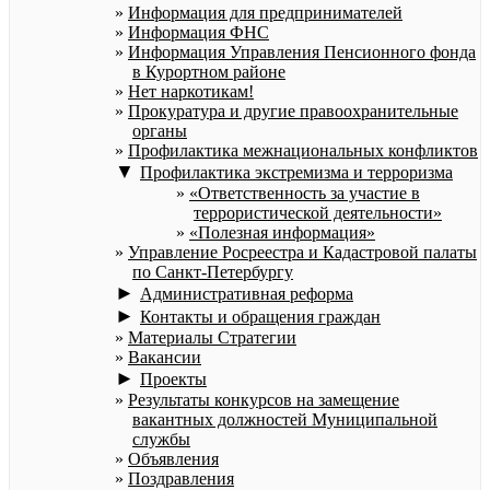
Информация для предпринимателей
Информация ФНС
Информация Управления Пенсионного фонда
в Курортном районе
Нет наркотикам!
Прокуратура и другие правоохранительные
органы
Профилактика межнациональных конфликтов
▼
Профилактика экстремизма и терроризма
«Ответственность за участие в
террористической деятельности»
«Полезная информация»
Управление Росреестра и Кадастровой палаты
по Санкт-Петербургу
►
Административная реформа
►
Контакты и обращения граждан
Материалы Стратегии
Вакансии
►
Проекты
Результаты конкурсов на замещение
вакантных должностей Муниципальной
службы
Объявления
Поздравления