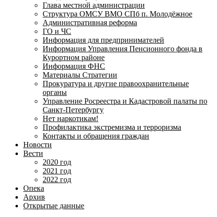
Глава местной администрации
Структура ОМСУ ВМО СПб п. Молодёжное
Административная реформа
ГО и ЧС
Информация для предпринимателей
Информация Управления Пенсионного фонда в
Курортном районе
Информация ФНС
Материалы Стратегии
Прокуратура и другие правоохранительные
органы
Управление Росреестра и Кадастровой палаты по
Санкт-Петербургу
Нет наркотикам!
Профилактика экстремизма и терроризма
Контакты и обращения граждан
Новости
Вести
2020 год
2021 год
2022 год
Опека
Архив
Открытые данные