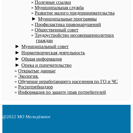
Полезные ссылки
Муниципальная служба
Развитие малого предпринимательства
►
Муниципальные программы
Профилактика правонарушений
Общественный совет
Трудоустройство несовершеннолетних
граждан
►
Муниципальный совет
►
Нормотворческая деятельность
►
Общая информация
►
Опека и попечительство
Открытые данные
Экология.
Обучение неработающего населения по ГО и ЧС
Роспотребнадзор
Информация по защите прав потребителей
@2022 МО Молодёжное