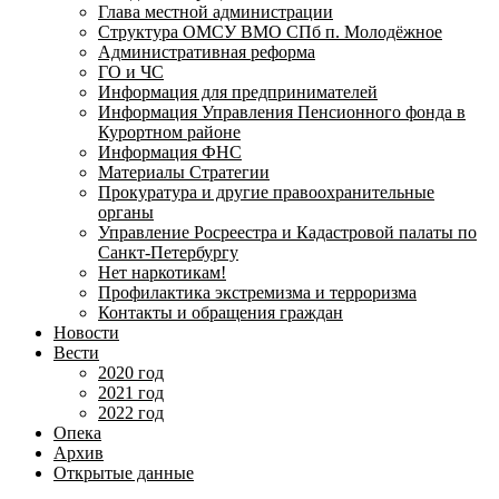
Глава местной администрации
Структура ОМСУ ВМО СПб п. Молодёжное
Административная реформа
ГО и ЧС
Информация для предпринимателей
Информация Управления Пенсионного фонда в
Курортном районе
Информация ФНС
Материалы Стратегии
Прокуратура и другие правоохранительные
органы
Управление Росреестра и Кадастровой палаты по
Санкт-Петербургу
Нет наркотикам!
Профилактика экстремизма и терроризма
Контакты и обращения граждан
Новости
Вести
2020 год
2021 год
2022 год
Опека
Архив
Открытые данные