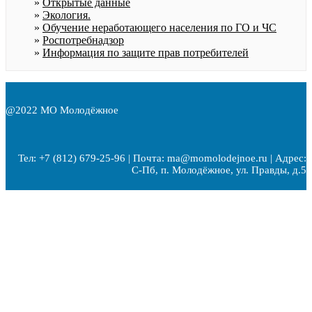
Открытые данные
Экология.
Обучение неработающего населения по ГО и ЧС
Роспотребнадзор
Информация по защите прав потребителей
@2022 МО Молодёжное
Тел: +7 (812) 679-25-96 | Почта: ma@momolodejnoe.ru | Адрес:
С-Пб, п. Молодёжное, ул. Правды, д.5