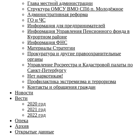
Глава местной администрации
Структура ОМСУ ВМО СПб п. Молодёжное
Административная реформа
ГО и ЧС
Информация для предпринимателей
Информация Управления Пенсионного фонда в
Курортном районе
Информация ФНС
Материалы Стратегии
Прокуратура и другие правоохранительные
органы
Управление Росреестра и Кадастровой палаты по
Санкт-Петербургу
Нет наркотикам!
Профилактика экстремизма и терроризма
Контакты и обращения граждан
Новости
Вести
2020 год
2021 год
2022 год
Опека
Архив
Открытые данные