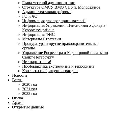
Глава местной администрации
Структура ОМСУ ВМО СПб п. Молодёжное
Административная реформа
ГО и ЧС
Информация для предпринимателей
Информация Управления Пенсионного фонда в
Курортном районе
Информация ФНС
Материалы Стратегии
Прокуратура и другие правоохранительные
органы
Управление Росреестра и Кадастровой палаты по
Санкт-Петербургу
Нет наркотикам!
Профилактика экстремизма и терроризма
Контакты и обращения граждан
Новости
Вести
2020 год
2021 год
2022 год
Опека
Архив
Открытые данные